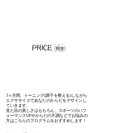
PRICE
PRICE
〈料金
〉
​3ヶ月間、トーニング(調子を整える)しながら
エクササイズであなたのからだをデザインし
ていきます。
​見た目の美しさはもちろん、スポーツのパフ
ォーマンスUPやからだの不調などでお悩みの
方はこちらのプログラムをおすすめします！