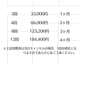
回数
料金
有効期限
2回
33,000円
1ヶ月
4回
66,000円
2ヶ月
8回
123,200円
3ヶ月
12回
184,400円
4ヶ月
​※上記回数券は当日キャンセルの場合、1回分消化とな
りますのであらかじめご了承ください。
【お支払方法】
・現金
・銀行振込
・各種クレジット決済
・クレジット分割払い
・電子マネー
（一部を除く）